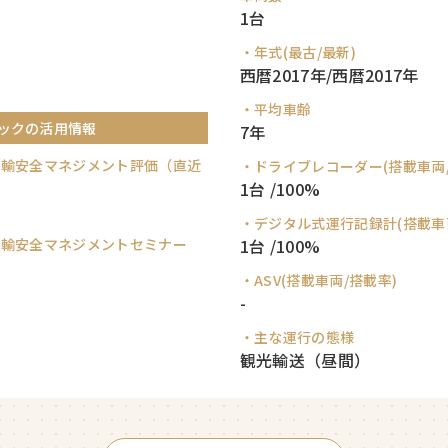
1台
・年式(最古/最新)
西暦2017年/西暦2017年
・平均車齢
ックの活用情報
7年
運輸安全マネジメント評価（直近
・ドライブレコーダー(搭載車両/
1台 /100%
・デジタル式運行記録計(搭載車
運輸安全マネジメントセミナー
1台 /100%
・ASV(搭載車両/搭載率)
-
・主な運行の態様
観光輸送（昼間）