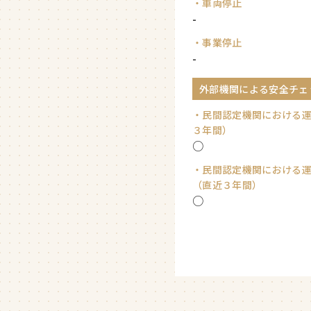
・車両停止
-
・事業停止
-
外部機関による安全チェ
・民間認定機関における
３年間）
○
・民間認定機関における
（直近３年間）
○