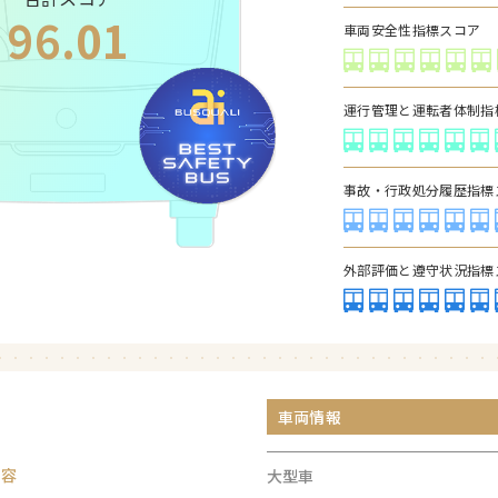
96.01
車両安全性指標スコア
運行管理と運転者体制指
事故・行政処分履歴指標
外部評価と遵守状況指標
車両情報
内容
大型車