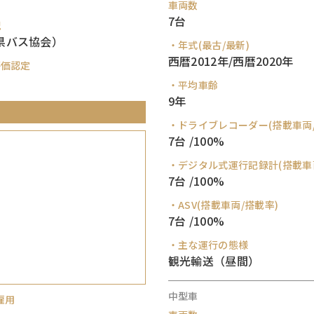
車両数
7台
況
県バス協会）
・年式(最古/最新)
西暦2012年/西暦2020年
評価認定
・平均車齢
9年
・ドライブレコーダー(搭載車両/
7台 /100%
・デジタル式運行記録計(搭載車
7台 /100%
・ASV(搭載車両/搭載率)
7台 /100%
・主な運行の態様
観光輸送（昼間）
中型車
雇用