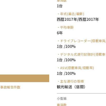
車両数
1台
・年式(最古/最新)
西暦2017年/西暦2017年
・平均車齢
6年
・ドライブレコーダー(搭載車両/
1台 /100%
・デジタル式運行記録計(搭載車
1台 /100%
・ASV(搭載車両/搭載率)
1台 /100%
・主な運行の態様
観光輸送（昼間）
の事故報告件数
小型車
車両数